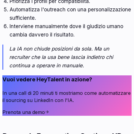
Priorizza i profili per compatibilità.
Automatizza l'outreach con una personalizzazione
sufficiente.
Interviene manualmente dove il giudizio umano
cambia davvero il risultato.
La IA non chiude posizioni da sola. Ma un
recruiter che la usa bene lascia indietro chi
continua a operare in manuale.
Vuoi vedere HeyTalent in azione?
In una call di 20 minuti ti mostriamo come automatizzare
il sourcing su LinkedIn con l'IA.
Prenota una demo