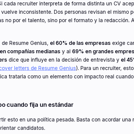
Si cada recruiter interpreta de forma distinta un CV ace
se vuelve inconsistente. Dos personas revisan el mismo p
s no por el talento, sino por el formato y la redacción. 
a de Resume Genius,
el 60% de las empresas
exige car
en compañías medianas
y al
69% en grandes empre
ers
dice que influye en la decisión de entrevista y
el 4
 cover letters de Resume Genius
). Para un recruiter, est
fica tratarla como un elemento con impacto real cuando 
po cuando fija un estándar
tir esto en una política pesada. Basta con acordar una
orientar candidatos.