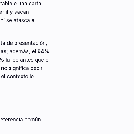
ptable o una carta
erfil y sacan
Ahí se atasca el
ta de presentación,
sas
; además,
el 94%
5%
la lee antes que el
o no significa pedir
el contexto lo
 referencia común