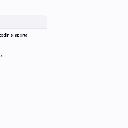
edIn si aporta
na