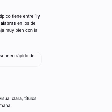
ípico tiene entre
1 y
palabras
en los de
aja muy bien con la
visual clara, títulos
umana.