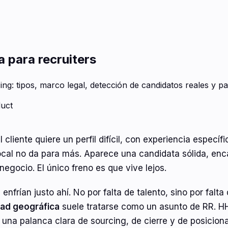
a para recruiters
ng: tipos, marco legal, detección de candidatos reales y p
duct
l cliente quiere un perfil difícil, con experiencia específ
ocal no da para más. Aparece una candidata sólida, enca
negocio. El único freno es que vive lejos.
frían justo ahí. No por falta de talento, sino por falta 
dad geográfica
suele tratarse como un asunto de RR. HH.
 una palanca clara de sourcing, de cierre y de posicion