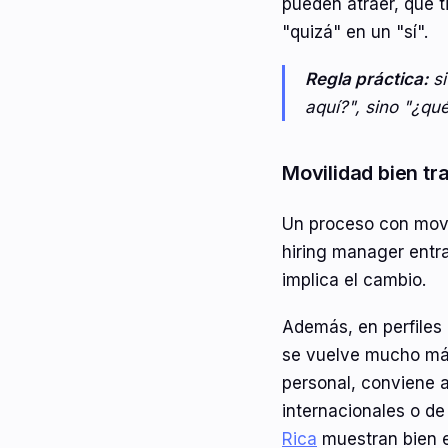
pueden atraer, qué t
"quizá" en un "sí".
Regla práctica:
si
aquí?", sino "¿qué
Movilidad bien tr
Un proceso con movil
hiring manager entra
implica el cambio.
Además, en perfiles 
se vuelve mucho más 
personal, conviene 
internacionales o d
Rica
muestran bien e