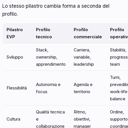
Lo stesso pilastro cambia forma a seconda del
profilo.
Pilastro
Profilo
Profilo
Profilo
EVP
tecnico
commerciale
operati
Stack,
Carriera,
Stabilità,
Sviluppo
ownership,
variabile,
progress
apprendimento
leadership
team
Turni,
Autonomia e
Agenda e
prevedibil
Flessibilità
focus
territorio
work-life
balance
Qualità tecnica
Ritmo,
Ordine,
Cultura
e
obiettivi,
supporto
collaborazione
manager
coordin