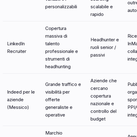
outr
personalizzabili
scalabile e
auto
rapido
Copertura
massiva di
Rice
Headhunter e
LinkedIn
talento
InMa
ruoli senior /
Recruiter
professionale e
coll
passivi
strumenti di
inte
headhunting
Aziende che
Grande traffico e
Pubb
cercano
Indeed per le
visibilità per
orga
copertura
aziende
offerte
spon
nazionale e
(Messico)
generaliste e
PPI
controllo del
operative
inte
budget
Marchio
Annu