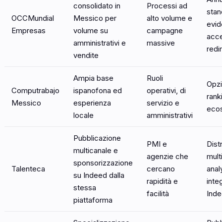
consolidato in
Processi ad
stan
OCCMundial
Messico per
alto volume e
evid
Empresas
volume su
campagne
acce
amministrativi e
massive
redi
vendite
Ampia base
Ruoli
Opzio
Computrabajo
ispanofona ed
operativi, di
rank
Messico
esperienza
servizio e
ecos
locale
amministrativi
Pubblicazione
PMI e
Dist
multicanale e
agenzie che
mult
sponsorizzazione
Talenteca
cercano
anal
su Indeed dalla
rapidità e
inte
stessa
facilità
Ind
piattaforma