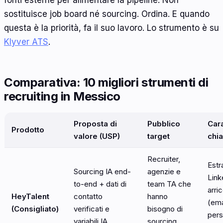
sostituisce job board né sourcing. Ordina. E quando
questa è la priorità, fa il suo lavoro. Lo strumento è su
Klyver ATS
.
Comparativa: 10 migliori strumenti di
recruiting in Messico
Proposta di
Pubblico
Cara
Prodotto
valore (USP)
target
chi
Recruiter,
Estr
Sourcing IA end-
agenzie e
Link
to-end + dati di
team TA che
arri
HeyTalent
contatto
hanno
(emai
(Consigliato)
verificati e
bisogno di
pers
variabili IA
sourcing