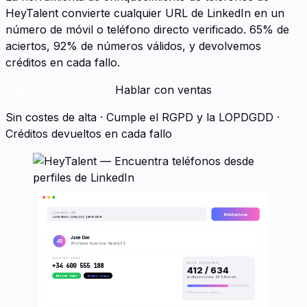
HeyTalent convierte cualquier URL de LinkedIn en un
número de móvil o teléfono directo verificado. 65% de
aciertos, 92% de números válidos, y devolvemos
créditos en cada fallo.
Agendar una demo
Hablar con ventas
Sin costes de alta · Cumple el RGPD y la LOPDGDD ·
Créditos devueltos en cada fallo
LinkedIn URL
Enrich phone
linkedin.com/in/jane-doe
Jane Doe
JD
VP of Sales · Acme Corp · Madrid, ES
VERIFIED PHONE
BATCH ENRICHMENT
+34 600 555 188
412 / 634
Mobile · Valid
Refund on miss
profiles enriched · 65% find rate
CSV export ready