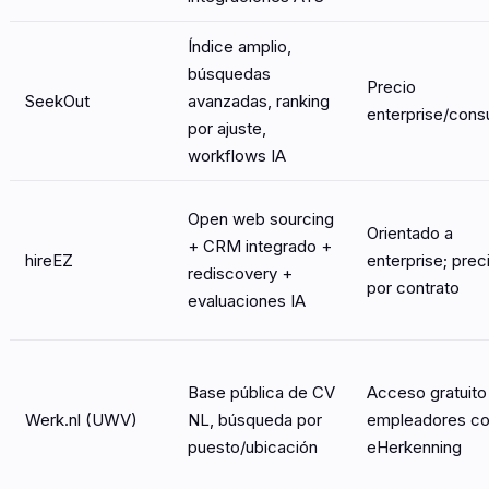
Índice amplio,
búsquedas
Precio
SeekOut
avanzadas, ranking
enterprise/consu
por ajuste,
workflows IA
Open web sourcing
Orientado a
+ CRM integrado +
hireEZ
enterprise; prec
rediscovery +
por contrato
evaluaciones IA
Base pública de CV
Acceso gratuito
Werk.nl (UWV)
NL, búsqueda por
empleadores c
puesto/ubicación
eHerkenning