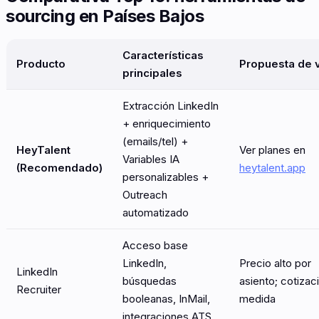
sourcing en Países Bajos
Características
Producto
Propuesta de v
principales
Extracción LinkedIn
+ enriquecimiento
(emails/tel) +
HeyTalent
Ver planes en
Variables IA
(Recomendado)
heytalent.app
personalizables +
Outreach
automatizado
Acceso base
LinkedIn,
Precio alto por
LinkedIn
búsquedas
asiento; cotizac
Recruiter
booleanas, InMail,
medida
integraciones ATS