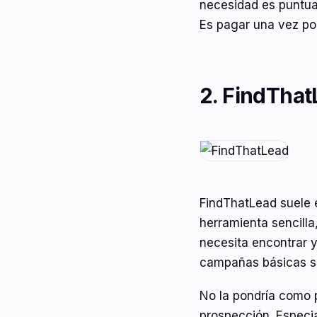
necesidad es puntual
Es pagar una vez po
2. FindTha
FindThatLead suele 
herramienta sencilla
necesita encontrar y
campañas básicas si
No la pondría como 
prospección. Especi