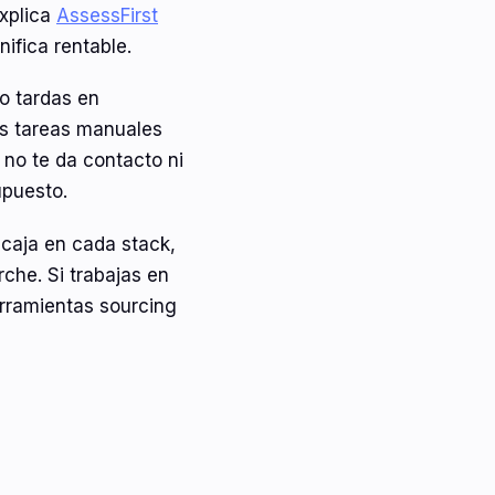
explica
AssessFirst
ifica rentable.
to tardas en
as tareas manuales
 no te da contacto ni
upuesto.
ncaja en cada stack,
che. Si trabajas en
erramientas sourcing