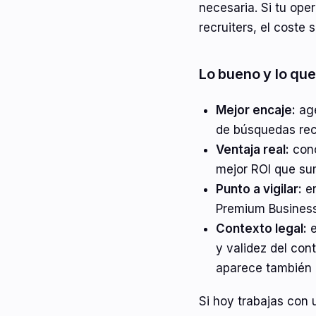
necesaria. Si tu ope
recruiters, el coste 
Lo bueno y lo que
Mejor encaje:
age
de búsquedas rec
Ventaja real:
conc
mejor ROI que su
Punto a vigilar:
en
Premium Business
Contexto legal:
e
y validez del con
aparece también
Si hoy trabajas con 