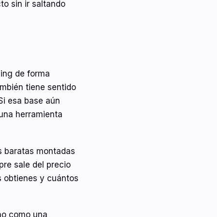
o sin ir saltando
ing de forma
mbién tiene sentido
 Si esa base aún
 una herramienta
as baratas montadas
pre sale del precio
os obtienes y cuántos
 no como una