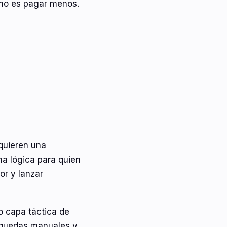
 no es pagar menos.
quieren una
na lógica para quien
or y lanzar
o capa táctica de
squedas manuales y